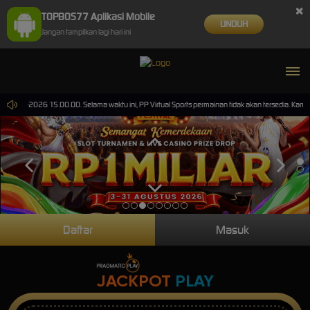
×
TOPBOS77 Aplikasi Mobile
UNDUH
Jangan tampilkan lagi hari ini
 30-Sep-2026 15.00.00. Selama waktu ini, PP Virtual Sports permainan tidak akan tersedia. Ka
Daftar
Masuk
JACKPOT
PLAY