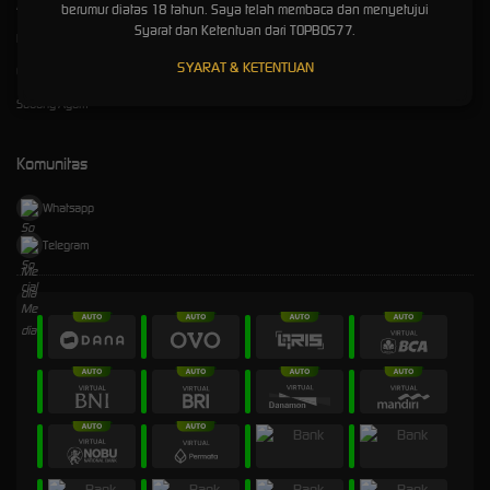
Arcade
berumur diatas 18 tahun. Saya telah membaca dan menyetujui
Syarat dan Ketentuan dari TOPBOS77.
Poker
SYARAT & KETENTUAN
E-Sports
Sabung Ayam
Komunitas
Whatsapp
Telegram