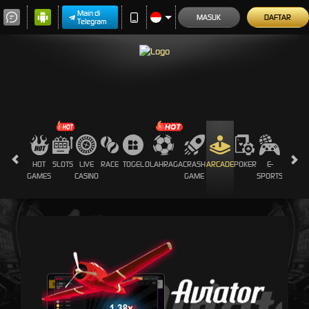
Main di
MASUK
DAFTAR
Telegram
HOT
SLOTS
LIVE
RACE
TOGEL
OLAHRAGA
CRASH
ARCADE
POKER
E-
SABUN
GAMES
CASINO
GAME
SPORTS
AYAM