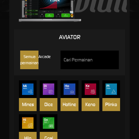
AVIATOR
Semua
Arcade
permainan
Mines
Dice
Hotline
Keno
Plinko
Hilo
Goal