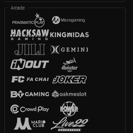
Arcade