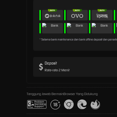
* Selama bank maintenance dan bank offline deposit dan penarik
Deposit
Rata-rata 2 Menit
Tanggung Jawab Bermain
Browser Yang Didukung