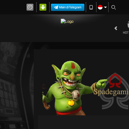
Main di Telegram
HOT