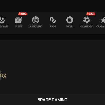
 GAMES
SLOTS
LIVE CASINO
RACE
TOGEL
OLAHRAGA
CRASH
SPADE GAMING