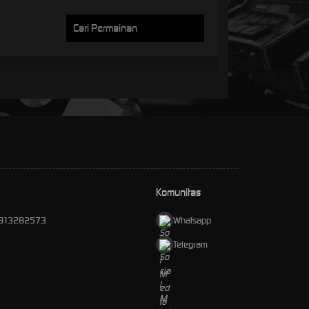
Komunitas
813282573
Whatsapp
Telegram