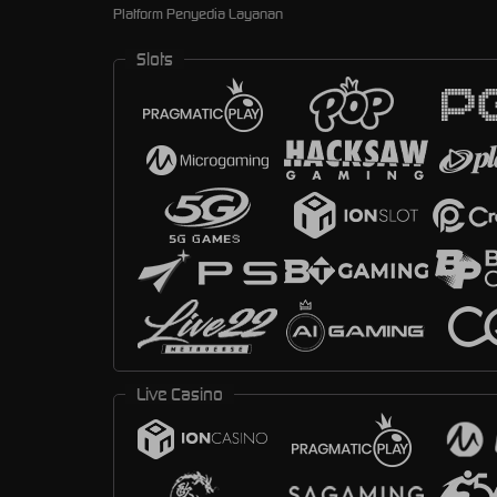
Platform Penyedia Layanan
Slots
Live Casino