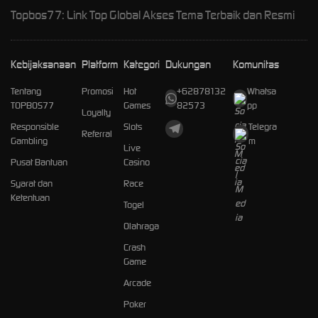
Topbos77: Link Top Global Akses Tema Terbaik dan Resmi
Kebijaksanaan
Platform
Kategori
Dukungan
Komunitas
Tentang
Promosi
Hot
+62878132
Whatsa
TOPBOS77
Games
82573
pp
Loyalty
Responsible
Slots
Telegra
Referral
Gambling
m
Live
Pusat Bantuan
Casino
Syarat dan
Race
Ketentuan
Togel
Olahraga
Crash
Game
Arcade
Poker