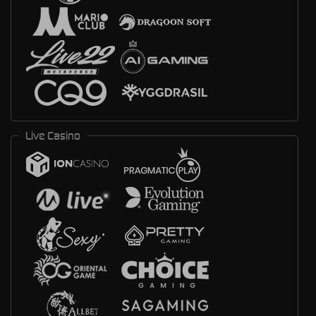
Live Casino