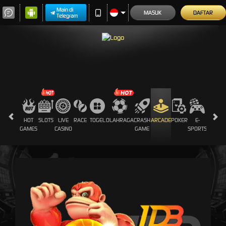
Main di
MASUK
DAFTAR
Telegram
HOT
SLOTS
LIVE
RACE
TOGEL
OLAHRAGA
CRASH
ARCADE
POKER
E-
SABUN
GAMES
CASINO
GAME
SPORTS
AYAM