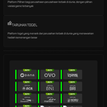
Platform Pilihan bagi perusahaan-perusahaan terbaik di dunia, dengan pilihan
variasi game terbanyak
TARUHAN TOGEL
Platform togel yang menarik dari perusahan terbaik di dunia yang menawarkan
hadiah kemenangan besar