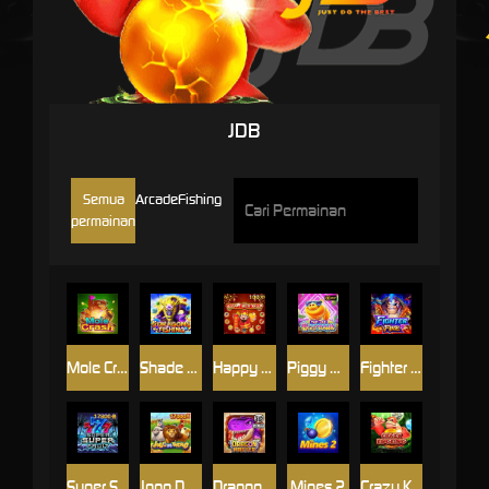
JDB
Semua
Arcade
Fishing
permainan
Mole Crash
Shade Dragons Fishing
Happy New Year
Piggy Bank TapTap
Fighter Fire
Super Super Fruit
Jogo Do Bicho
Dragon Master
Mines 2
Crazy King Kong