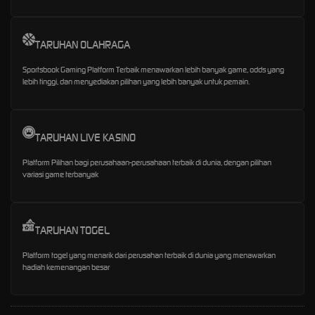
TARUHAN OLAHRAGA
Sportsbook Gaming Platform Terbaik menawarkan lebih banyak game, odds yang
lebih tinggi, dan menyediakan pilihan yang lebih banyak untuk pemain.
TARUHAN LIVE KASINO
Platform Pilihan bagi perusahaan-perusahaan terbaik di dunia, dengan pilihan
variasi game terbanyak
TARUHAN TOGEL
Platform togel yang menarik dari perusahan terbaik di dunia yang menawarkan
hadiah kemenangan besar