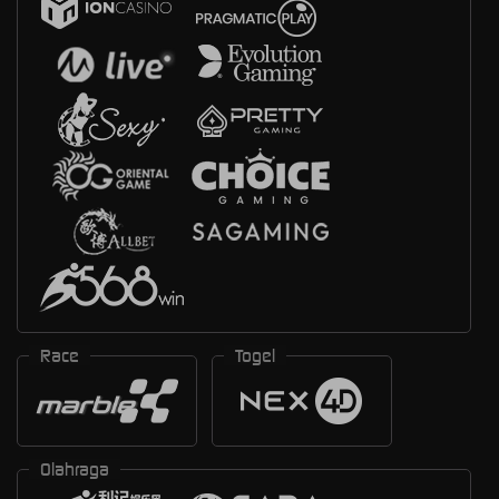
Race
Togel
Olahraga