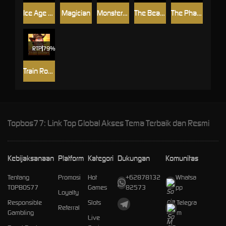
Ice Age Mammoths
Magician
Monster Pop
The Beauties
The Pharaoh
RTP
79%
Train Robber
Topbos77: Link Top Global Akses Tema Terbaik dan Resmi
Kebijaksanaan
Platform
Kategori
Dukungan
Komunitas
Tentang
Promosi
Hot
+62878132
Whatsa
TOPBOS77
Games
82573
pp
Loyalty
Responsible
Slots
Telegra
Referral
Gambling
m
Live