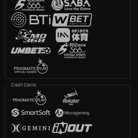
Crash Game