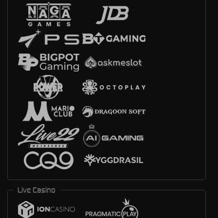
Live Casino