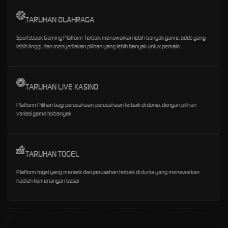
TARUHAN OLAHRAGA
Sportsbook Gaming Platform Terbaik menawarkan lebih banyak game, odds yang
lebih tinggi, dan menyediakan pilihan yang lebih banyak untuk pemain.
TARUHAN LIVE KASINO
Platform Pilihan bagi perusahaan-perusahaan terbaik di dunia, dengan pilihan
variasi game terbanyak
TARUHAN TOGEL
Platform togel yang menarik dari perusahan terbaik di dunia yang menawarkan
hadiah kemenangan besar