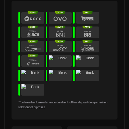
* Selama bank maintenance dan bank offline deposit dan penarikan
tidak dapat diproses