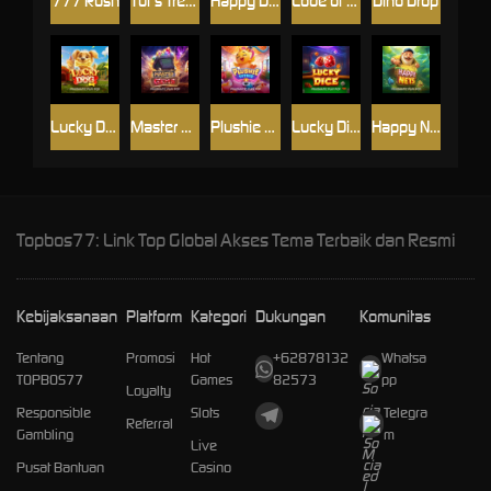
777 Rush
Tut's Treasure Tower
Happy Dragon
Code of Cairo
Dino Drop
Lucky Dog
Master Gems
Plushie Wins
Lucky Dice
Happy Nets
Topbos77: Link Top Global Akses Tema Terbaik dan Resmi
Kebijaksanaan
Platform
Kategori
Dukungan
Komunitas
Tentang
Promosi
Hot
+62878132
Whatsa
TOPBOS77
Games
82573
pp
Loyalty
Responsible
Slots
Telegra
Referral
Gambling
m
Live
Pusat Bantuan
Casino