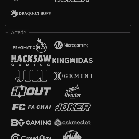
Arcade