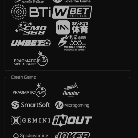
Crash Game