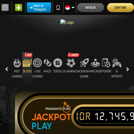
Main di
MASUK
DAFTAR
Telegram
HOT
SLOTS
LIVE
RACE
TOGEL
OLAHRAGA
CRASH
ARCADE
POKER
E-
SABUN
GAMES
CASINO
GAME
SPORTS
AYAM
IDR
12,745,
JACKPOT
PLAY