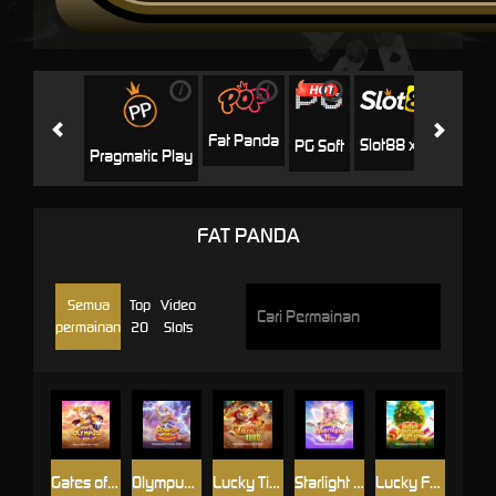
i
i
i
i
i
Facha
Fat Panda
Slot88 x PP
PG Soft
Pragmatic Play
FAT PANDA
Semua
Top
Video
permainan
20
Slots
Gates of Olympus POP
Olympus Wins
Lucky Tiger 1000
Starlight Wins
Lucky Fortune Tree