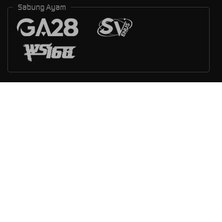
Sabung Ayam