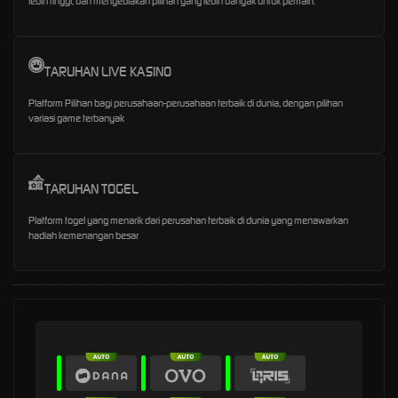
lebih tinggi, dan menyediakan pilihan yang lebih banyak untuk pemain.
TARUHAN LIVE KASINO
Platform Pilihan bagi perusahaan-perusahaan terbaik di dunia, dengan pilihan
variasi game terbanyak
TARUHAN TOGEL
Platform togel yang menarik dari perusahan terbaik di dunia yang menawarkan
hadiah kemenangan besar