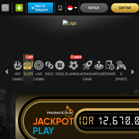
Main di
MASUK
DAFTAR
Telegram
HOT
SLOTS
LIVE
RACE
TOGEL
OLAHRAGA
CRASH
ARCADE
POKER
E-
SABUN
GAMES
CASINO
GAME
SPORTS
AYAM
IDR
12,670,
JACKPOT
PLAY