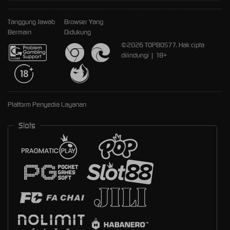
Tanggung Jawab
Browser Yang
Bermain
Didukung
©2026 TOPBOS77. Hak cipta
dilindungi | 18+
Platform Penyedia Layanan
Slots