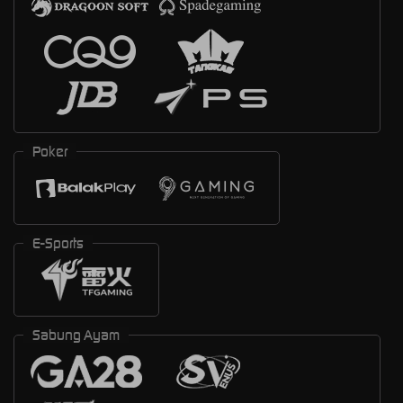
Poker
E-Sports
Sabung Ayam