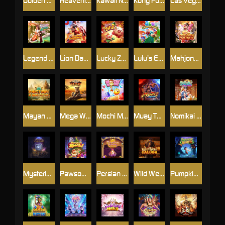
Golden Hatch
Heavenly Sage
Kawaii Neko
Kung Fu Warrior
Las Vegas Party
Legend of the White and Green Snake
Lion Dance Fortune
Lucky Zhu
Lulu's Enchanted Forest
Mahjong Fortune
Mayan Gold Hunt
Mega Wild Safari
Mochi Mochi
Muay Thai Arena
Nomikai Fever
Mysteries of Pandora
Pawsome Xmas
Persian Gems
Wild West Saloon
Pumpkin Night