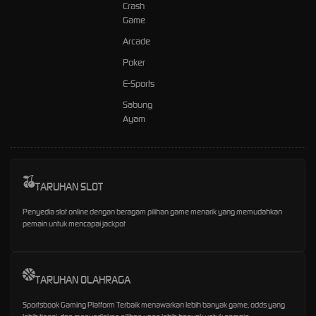
Crash
Game
Arcade
Poker
E-Sports
Sabung
Ayam
TARUHAN SLOT
Penyedia slot online dengan beragam pilihan game menarik yang memudahkan
pemain untuk mencapai jackpot
TARUHAN OLAHRAGA
Sportsbook Gaming Platform Terbaik menawarkan lebih banyak game, odds yang