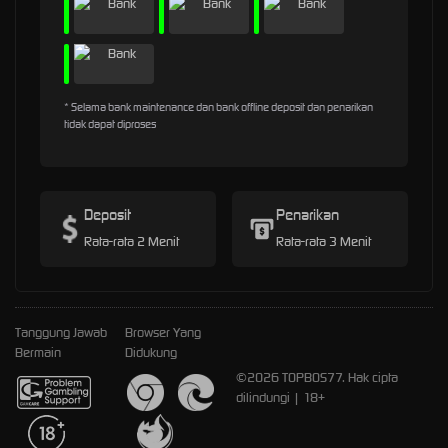
* Selama bank maintenance dan bank offline deposit dan penarikan
tidak dapat diproses
Deposit
Penarikan
Rata-rata 2 Menit
Rata-rata 3 Menit
Tanggung Jawab
Browser Yang
Bermain
Didukung
©2026 TOPBOS77. Hak cipta
dilindungi | 18+