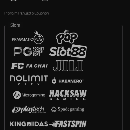
Platform Penyedia Layanan
Slots