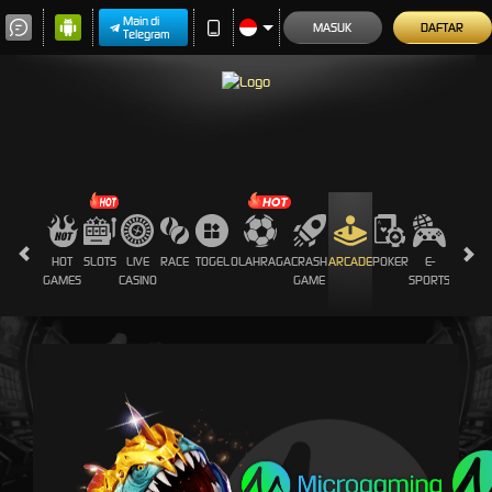
Main di
MASUK
DAFTAR
Telegram
HOT
SLOTS
LIVE
RACE
TOGEL
OLAHRAGA
CRASH
ARCADE
POKER
E-
SABUN
GAMES
CASINO
GAME
SPORTS
AYAM