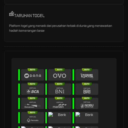
TARUHAN TOGEL
Platform togel yang menarik dari perusahan terbaik di dunia yang menawarkan
hadiah kemenangan besar