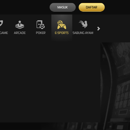
MASUK
DAFTAR
 GAME
ARCADE
POKER
E-SPORTS
SABUNG AYAM
PROMOSI