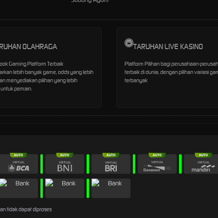
RUHAN OLAHRAGA
TARUHAN LIVE KASINO
ook Gaming Platform Terbaik
Platform Pilihan bagi perusahaan-perusa
kan lebih banyak game, odds yang lebih
terbaik di dunia, dengan pilihan variasi g
 dan menyediakan pilihan yang lebih
terbanyak
untuk pemain.
an tidak dapat diproses