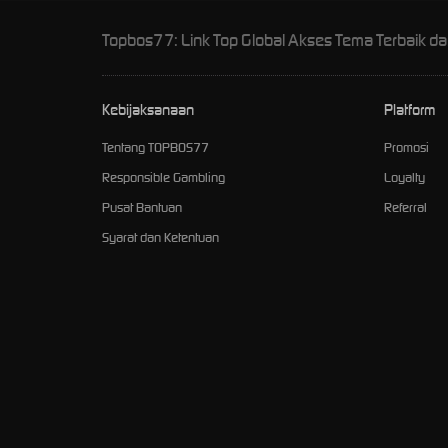
Topbos77: Link Top Global Akses Tema Terbaik d
Kebijaksanaan
Platform
Tentang TOPBOS77
Promosi
Responsible Gambling
Loyalty
Pusat Bantuan
Referral
Syarat dan Ketentuan