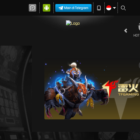
Main di Telegram
HOT