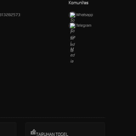
Komunitas
813282573
Whatsapp
Telegram
TARUHAN TOGEL