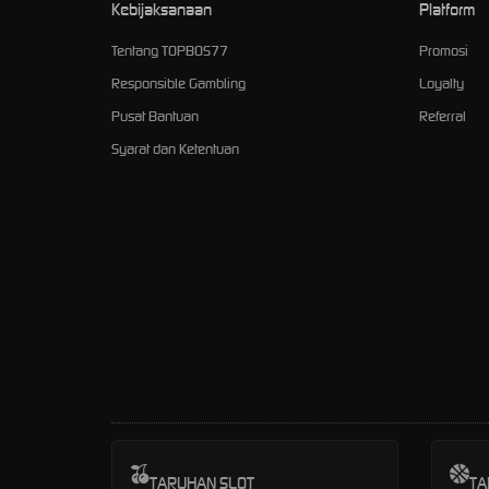
Kebijaksanaan
Platform
Tentang TOPBOS77
Promosi
Responsible Gambling
Loyalty
Pusat Bantuan
Referral
Syarat dan Ketentuan
TARUHAN SLOT
TA