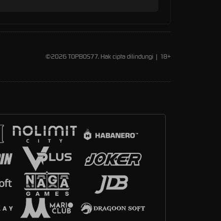
©2026 TOPBOS77. Hak cipta dilindungi | 18+