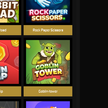
Road
Rock Paper Scissors
ip
Goblin-tower