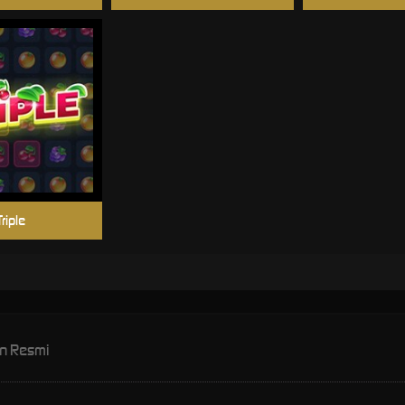
Triple
an Resmi