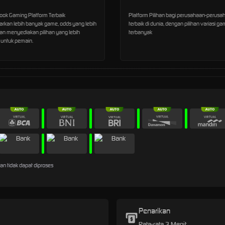
ook Gaming Platform Terbaik
Platform Pilihan bagi perusahaan-perusa
kan lebih banyak game, odds yang lebih
terbaik di dunia, dengan pilihan variasi g
 dan menyediakan pilihan yang lebih
terbanyak
untuk pemain.
an tidak dapat diproses
Penarikan
Rata-rata 3 Menit