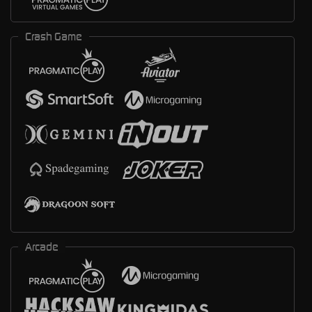
Crash Game
Arcade