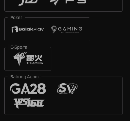
Poker
E-Sports
Sabung Ayam