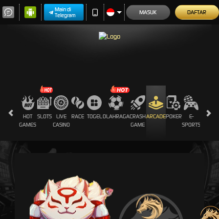
Main di
MASUK
DAFTAR
Telegram
HOT
SLOTS
LIVE
RACE
TOGEL
OLAHRAGA
CRASH
ARCADE
POKER
E-
SABUN
GAMES
CASINO
GAME
SPORTS
AYAM