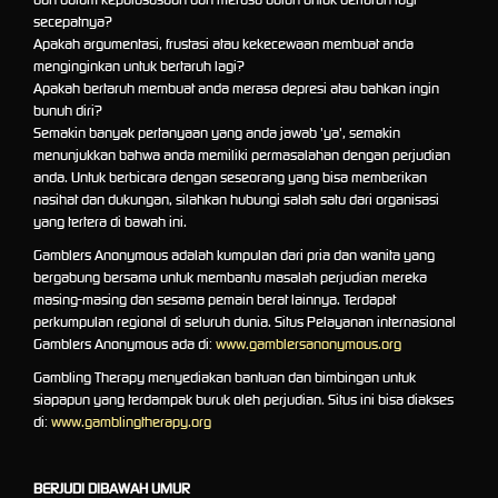
secepatnya?
Apakah argumentasi, frustasi atau kekecewaan membuat anda
menginginkan untuk bertaruh lagi?
Apakah bertaruh membuat anda merasa depresi atau bahkan ingin
bunuh diri?
Semakin banyak pertanyaan yang anda jawab 'ya', semakin
menunjukkan bahwa anda memiliki permasalahan dengan perjudian
anda. Untuk berbicara dengan seseorang yang bisa memberikan
nasihat dan dukungan, silahkan hubungi salah satu dari organisasi
yang tertera di bawah ini.
Gamblers Anonymous adalah kumpulan dari pria dan wanita yang
bergabung bersama untuk membantu masalah perjudian mereka
masing-masing dan sesama pemain berat lainnya. Terdapat
perkumpulan regional di seluruh dunia. Situs Pelayanan internasional
Gamblers Anonymous ada di:
www.gamblersanonymous.org
Gambling Therapy menyediakan bantuan dan bimbingan untuk
siapapun yang terdampak buruk oleh perjudian. Situs ini bisa diakses
di:
www.gamblingtherapy.org
BERJUDI DIBAWAH UMUR