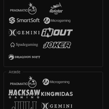
Arcade