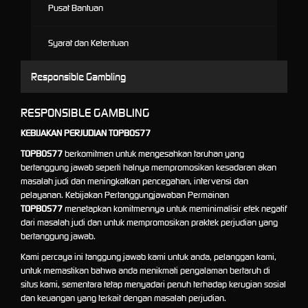
Pusat Bantuan
Syarat dan Ketentuan
Responsible Gambling
RESPONSIBLE GAMBLING
KEBIJAKAN PERJUDIAN TOPBOS77
TOPBOS77
berkomitmen untuk mengesahkan taruhan yang
bertanggung jawab seperti halnya mempromosikan kesadaran akan
masalah judi dan meningkatkan pencegahan, intervensi dan
pelayanan. Kebijakan Pertanggungjawaban Permainan
TOPBOS77
menetapkan komitmennya untuk meminimalisir efek negatif
dari masalah judi dan untuk mempromosikan praktek perjudian yang
bertanggung jawab.
Kami percaya ini tanggung jawab kami untuk anda, pelanggan kami,
untuk memastikan bahwa anda menikmati pengalaman bertaruh di
situs kami, sementara tetap menyadari penuh terhadap kerugian sosial
dan keuangan yang terkait dengan masalah perjudian.