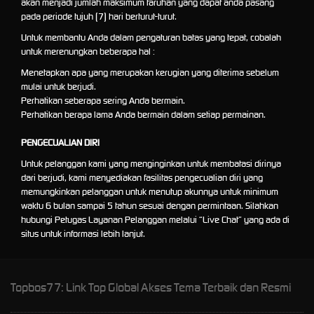
akan menjadi jumlah maksimum taruhan yang dapat anda pasang
pada periode tujuh (7) hari berturut-turut.
Untuk membantu Anda dalam pengaturan batas yang tepat, cobalah
untuk merenungkan beberapa hal :
Menetapkan apa yang merupakan kerugian yang diterima sebelum
mulai untuk berjudi.
Perhatikan seberapa sering Anda bermain.
Perhatikan berapa lama Anda bermain dalam setiap permainan.
PENGECUALIAN DIRI
Untuk pelanggan kami yang menginginkan untuk membatasi dirinya
dari berjudi, kami menyediakan fasilitas pengecualian diri yang
memungkinkan pelanggan untuk menutup akunnya untuk minimum
waktu 6 bulan sampai 5 tahun sesuai dengan permintaan. Silahkan
hubungi Petugas Layanan Pelanggan melalui “Live Chat” yang ada di
situs untuk informasi lebih lanjut.
Topbos77: Link Top Global Akses Tema Terbaik dan Resmi