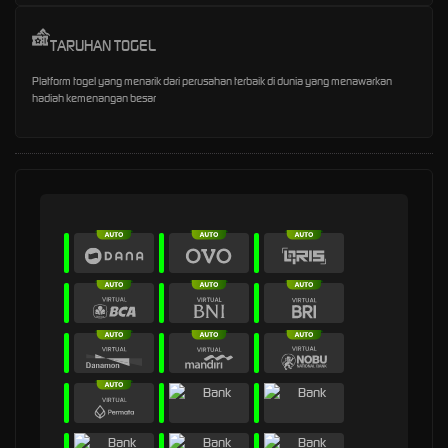
TARUHAN TOGEL
Platform togel yang menarik dari perusahan terbaik di dunia yang menawarkan
hadiah kemenangan besar