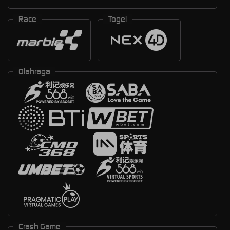
Race
Togel
Olahraga
Crash Game