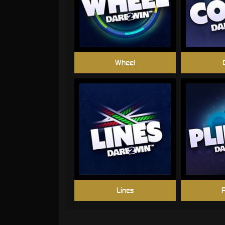
Wheel
Lines
P