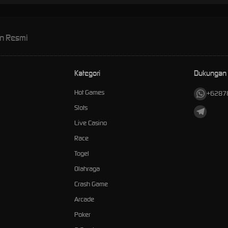
an Resmi
Kategori
Dukungan
Hot Games
+6287
Slots
Live Casino
Race
Togel
Olahraga
Crash Game
Arcade
Poker