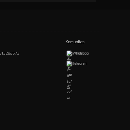
Komunitas
813282573
Whatsapp
Telegram