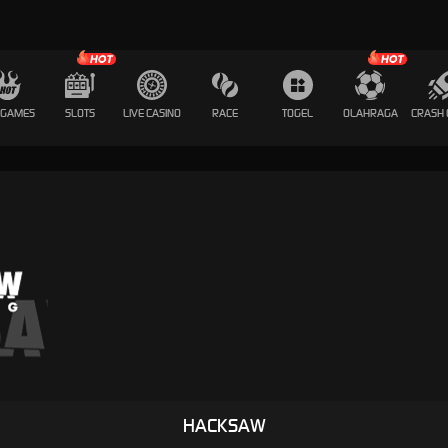
 GAMES
SLOTS
LIVE CASINO
RACE
TOGEL
OLAHRAGA
CRASH
HACKSAW