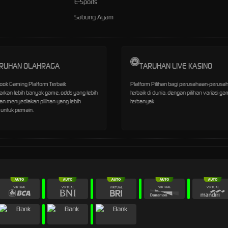
E-Sports
Sabung Ayam
RUHAN OLAHRAGA
TARUHAN LIVE KASINO
ook Gaming Platform Terbaik
Platform Pilihan bagi perusahaan-perusa
kan lebih banyak game, odds yang lebih
terbaik di dunia, dengan pilihan variasi g
 dan menyediakan pilihan yang lebih
terbanyak
untuk pemain.