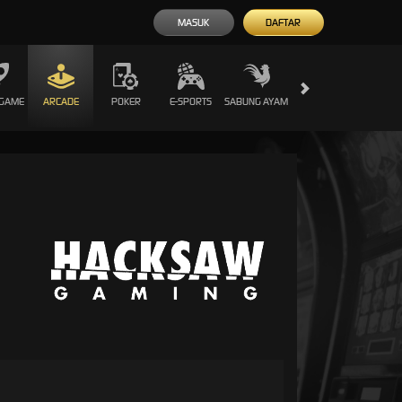
MASUK
DAFTAR
 GAME
ARCADE
POKER
E-SPORTS
SABUNG AYAM
PROMOSI