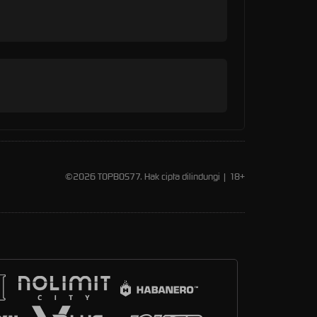
©2026 TOPBOS77. Hak cipta dilindungi | 18+