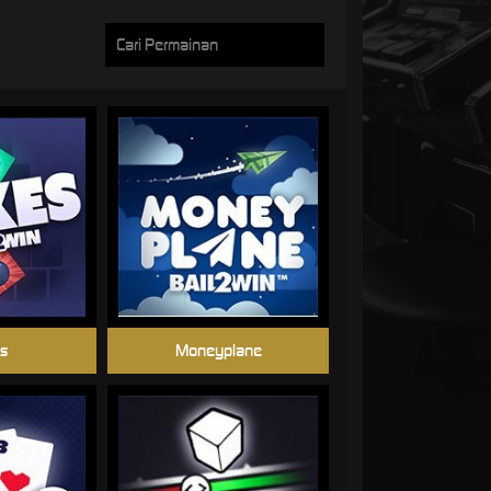
s
Moneyplane