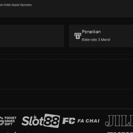
an tidak dapat diproses
Penarikan
Rata-rata 3 Menit