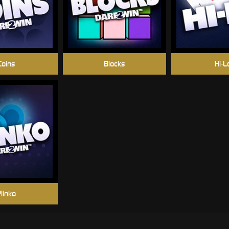
Coins
Blocks
Hi-L
linko