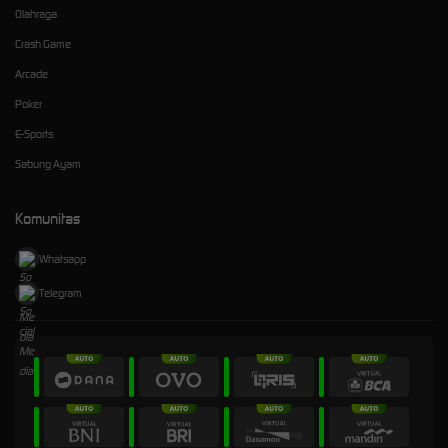
Olahraga
Crash Game
Arcade
Poker
E-Sports
Sabung Ayam
Komunitas
Whatsapp
Telegram