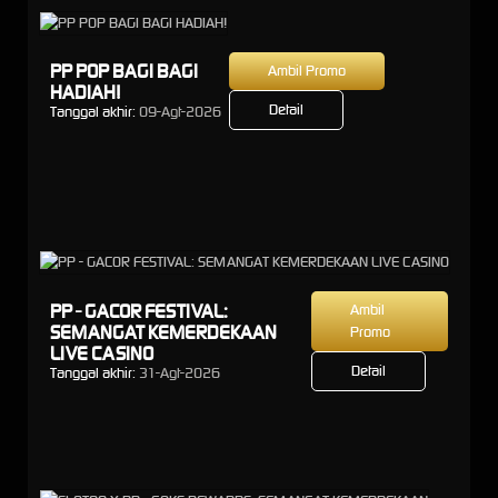
PP POP BAGI BAGI
Ambil Promo
HADIAH!
Detail
Tanggal akhir:
09-Agt-2026
PP - GACOR FESTIVAL:
Ambil
SEMANGAT KEMERDEKAAN
Promo
LIVE CASINO
Detail
Tanggal akhir:
31-Agt-2026