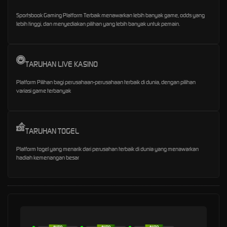
Sportsbook Gaming Platform Terbaik menawarkan lebih banyak game, odds yang
lebih tinggi, dan menyediakan pilihan yang lebih banyak untuk pemain.
TARUHAN LIVE KASINO
Platform Pilihan bagi perusahaan-perusahaan terbaik di dunia, dengan pilihan
variasi game terbanyak
TARUHAN TOGEL
Platform togel yang menarik dari perusahan terbaik di dunia yang menawarkan
hadiah kemenangan besar