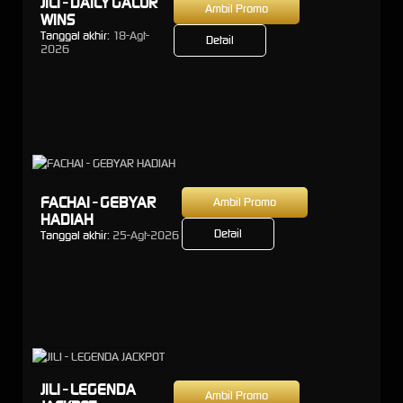
JILI - DAILY GACOR
Ambil Promo
WINS
Tanggal akhir:
18-Agt-
Detail
2026
FACHAI - GEBYAR
Ambil Promo
HADIAH
Detail
Tanggal akhir:
25-Agt-2026
JILI - LEGENDA
Ambil Promo