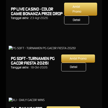
Ambil
PP LIVE CASINO - COLOR
Promo
GAME BONANZA PRIZE DROP
Tanggal akhir:
23-Agt-2026
Detail
PG SOFT - TURNAMEN PG
Ambil Promo
GACOR FIESTA 2026!
Detail
Tanggal akhir:
18-Okt-2026